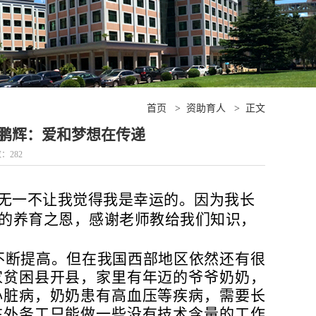
首页
>
资助育人
>
正文
 付鹏辉：爱和梦想在传递
数：
282
无一不让我觉得我是幸运的。因为我长
的养育之恩，感谢老师教给我们知识，
不断提高。但在我国西部地区依然还有很
家贫困县开县，家里有年迈的爷爷奶奶，
心脏病，奶奶患有高血压等疾病，需要长
在外务工只能做一些没有技术含量的工作