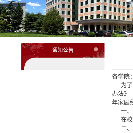
通知公告
各学院
为了及
办法》
年家庭
一、
在校家
二、