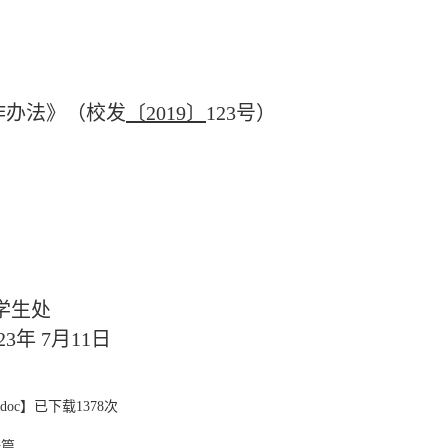
作办法》（校发
〔2019〕
123号）
处
1日
oc
】已下载
1378
次
一篇