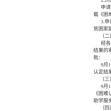
2.2
申请家
载《困
3.申
贫困家
（二）
经各学
结果的
批：
9月18
认定结
（三）
9月1
《困难
助学服
（四）