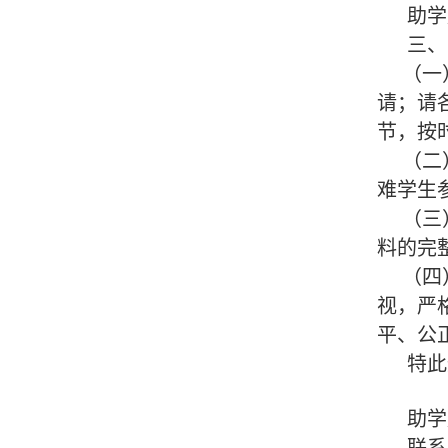
助学服
三、
（一）
请；请
节，按
（二）
难学生
（三）
料的完
（四）
视，严
平、公
特此
助学服