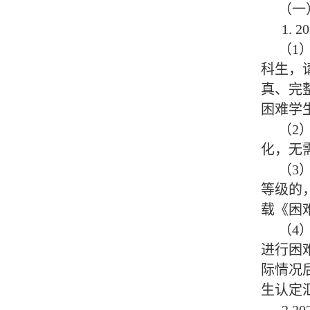
（一）
1. 20
（1）2
科生，
真、完
困难学
（2）2
化，无
（3）2
等级的
载《困
（4）2
进行困
际情况
生认定