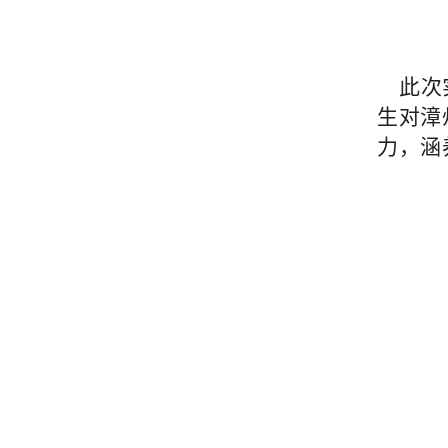
此次
生对漳
力，涵