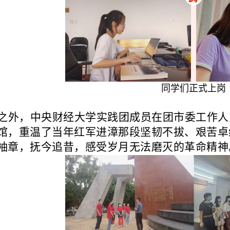
同学们正式上岗
之外，
中央财经大学实践团成员在团市委工作人
馆
，重温了当年红军进漳那段坚韧不拔、艰苦卓
袖章，抚今追昔，感受岁月无法磨灭的革命精神