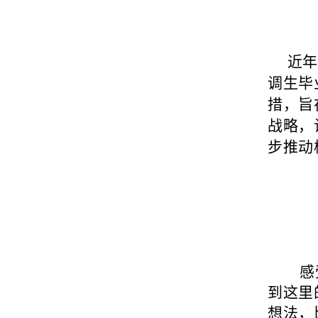
近年来
调生毕
措，旨
战略，
步推动
感
到这里
想法，