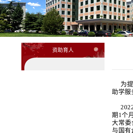
资助育人
为
助学服
20
期1个
大常委
与国有